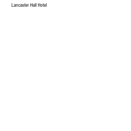
Lancaster Hall Hotel
35 Craven Terrace,
London. W2 3EL
United Kingdom|
+44
207 723 9276
Kontakt
info@lancaster-hall-hotel.co.uk
Blog
Barrierefreiheit
Geschäftsbedingungen
Datenschutzerklärung
Über uns